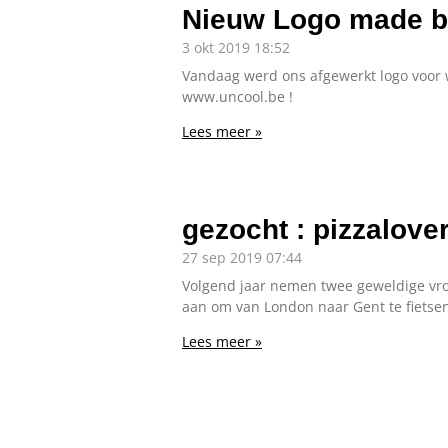
Nieuw Logo made b
3 okt 2019
18:52
Vandaag werd ons afgewerkt logo voor
www.uncool.be !
Lees meer »
gezocht : pizzalove
27 sep 2019
07:44
Volgend jaar nemen twee geweldige vr
aan om van London naar Gent te fietsen
Lees meer »