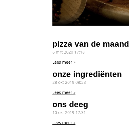
pizza van de maand
6 mrt 2020
17:18
Lees meer »
onze ingrediënten
28 okt 2019
08:38
Lees meer »
ons deeg
10 okt 2019
17:31
Lees meer »