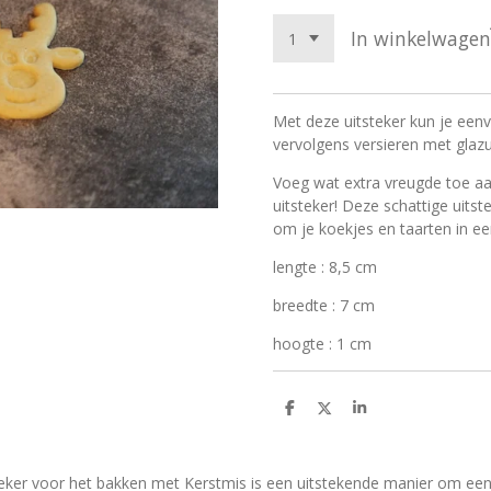
In winkelwagen
Met deze uitsteker kun je eenv
vervolgens versieren met glazu
Voeg wat extra vreugde toe aa
uitsteker! Deze schattige uitst
om je koekjes en taarten in een
lengte : 8,5 cm
breedte : 7 cm
hoogte : 1 cm
D
D
S
e
e
h
l
e
a
e
l
r
n
e
eker voor het bakken met Kerstmis is een uitstekende manier om een 