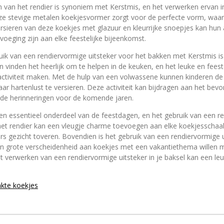
m van het rendier is synoniem met Kerstmis, en het verwerken ervan i
eze stevige metalen koekjesvormer zorgt voor de perfecte vorm, waar
rsieren van deze koekjes met glazuur en kleurrijke snoepjes kan hun 
oeging zijn aan elke feestelijke bijeenkomst.
uik van een rendiervormige uitsteker voor het bakken met Kerstmis 
n vinden het heerlijk om te helpen in de keuken, en het leuke en feest
sactiviteit maken. Met de hulp van een volwassene kunnen kinderen 
aar hartenlust te versieren. Deze activiteit kan bijdragen aan het be
nde herinneringen voor de komende jaren.
een essentieel onderdeel van de feestdagen, en het gebruik van een re
et rendier kan een vleugje charme toevoegen aan elke koekjesschaal,
ers gezicht toveren. Bovendien is het gebruik van een rendiervormige u
een grote verscheidenheid aan koekjes met een vakantiethema willen 
t verwerken van een rendiervormige uitsteker in je baksel kan een leu
akte koekjes