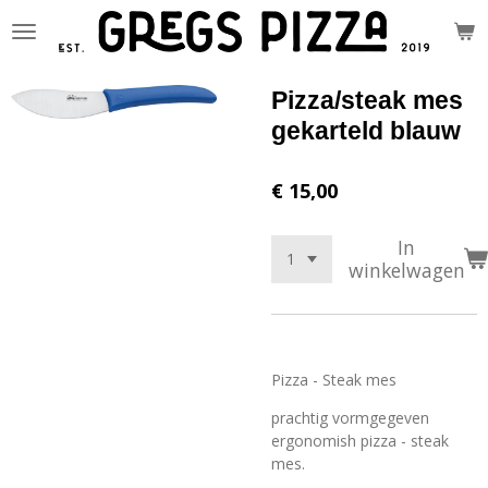
Ga
direct
naar
de
Pizza/steak mes
hoofdinhoud
gekarteld blauw
€ 15,00
In
winkelwagen
Pizza - Steak mes
prachtig vormgegeven
ergonomish pizza - steak
mes.