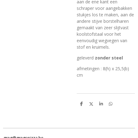
aan de ene kant een
schraper voor aangebakken
stukjes los te maken, aan de
andere stijve borstelharen
gemaakt van zeer slijtvast
koolstofstaal voor het
eenvoudig wegvegen van
stof en kruimels.
geleverd
zonder steel
afmetingen : 8(h) x 25,5(b)
cm
D
D
S
D
e
e
h
e
l
e
a
l
e
l
r
e
n
e
n
greg@gregspizza.be