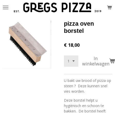
Ga
direct
naar
de
pizza oven
hoofdinhoud
borstel
€ 18,00
In
winkelwagen
U bakt uw brood of pizza op
steen ? Deze kunnen snel
vies worden.
Deze borstel helpt u
hygiënisch en schoon te
bakken. De borstel heeft